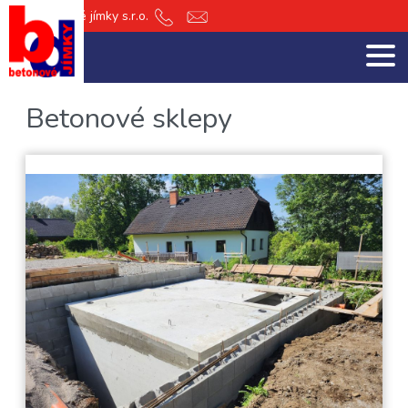
db Betonové jímky s.r.o.
+420
jimky@db-
601
jimky.cz
151
512
Betonové sklepy