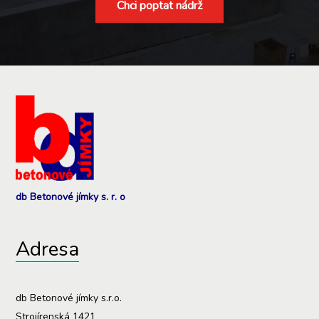
Chci poptat nádrž
db Betonové jímky s. r. o
Adresa
db Betonové jímky s.r.o.
Strojírenská 1421