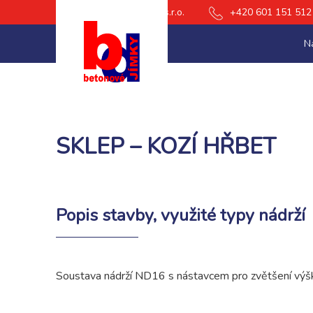
db Betonové jímky s.r.o.
+420 601 151 512
N
SKLEP – KOZÍ HŘBET
Popis stavby, využité typy nádrží
Soustava nádrží ND16 s nástavcem pro zvětšení výšk