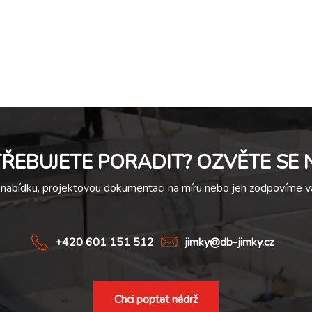
ŘEBUJETE PORADIT? OZVĚTE SE
nabídku, projektovou dokumentaci na míru nebo jen zodpovíme va
+420 601 151 512
jimky@db-jimky.cz
Chci poptat nádrž