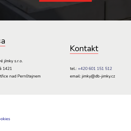
sa
Kontakt
 jímky s.r.o.
ká 1421
tel.:
+420 601 151 512
třice nad Pernštejnem
email: jimky@db-jimky.cz
ookies