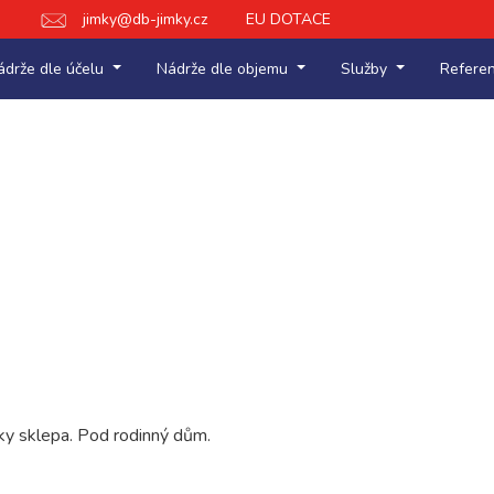
jimky@db-jimky.cz
EU DOTACE
ádrže dle účelu
Nádrže dle objemu
Služby
Refere
y sklepa. Pod rodinný dům.