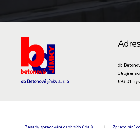
Adre
db Betonové
Strojírens
db Betonové jímky s. r. o
593 01 Bys
Zásady zpracování osobních údajů
I
Zpracování c