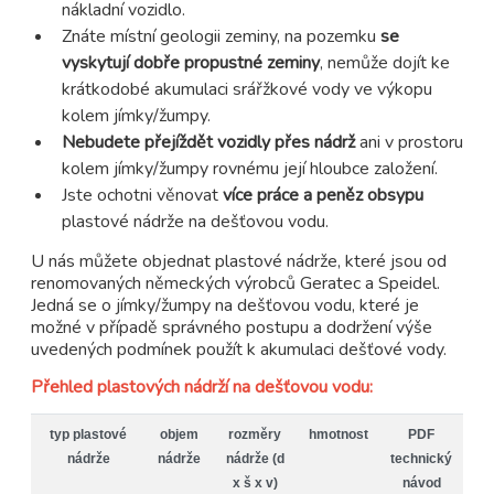
nákladní vozidlo.
Znáte místní geologii zeminy, na pozemku
se
vyskytují dobře propustné zeminy
, nemůže dojít ke
krátkodobé akumulaci srářžkové vody ve výkopu
kolem jímky/žumpy.
Nebudete přejíždět vozidly přes nádrž
ani v prostoru
kolem jímky/žumpy rovnému její hloubce založení.
Jste ochotni věnovat
více práce a peněz obsypu
plastové nádrže na dešťovou vodu.
U nás můžete objednat plastové nádrže, které jsou od
renomovaných německých výrobců Geratec a Speidel.
Jedná se o jímky/žumpy na dešťovou vodu, které je
možné v případě správného postupu a dodržení výše
uvedených podmínek použít k akumulaci dešťové vody.
Přehled plastových nádrží na dešťovou vodu:
typ plastové
objem
rozměry
hmotnost
PDF
nádrže
nádrže
nádrže (d
technický
x š x v)
návod