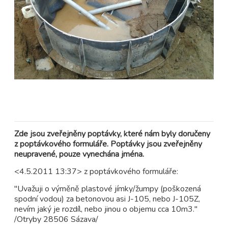
Zde jsou zveřejněny poptávky, které nám byly doručeny
z poptávkového formuláře. Poptávky jsou zveřejněny
neupravené, pouze vynechána jména.
<4.5.2011 13:37> z poptávkového formuláře:
"Uvažuji o výměně plastové jímky/žumpy (poškozená
spodní vodou) za betonovou asi J-105, nebo J-105Z,
nevím jaký je rozdíl, nebo jinou o objemu cca 10m3."
/Otryby 28506 Sázava/