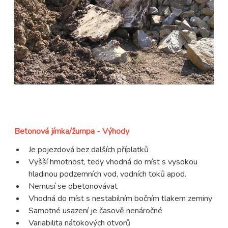
Betonová jímka/žumpa - Výhody
Je pojezdová bez dalších příplatků
Vyšší hmotnost, tedy vhodná do míst s vysokou
hladinou podzemních vod, vodních toků apod.
Nemusí se obetonovávat
Vhodná do míst s nestabilním bočním tlakem zeminy
Samotné usazení je časově nenáročné
Variabilita nátokových otvorů