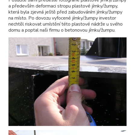
Posuďte sami předešlé fotografie plastové jímky/žumpy
a především deformaci stropu plastové jímky/žumpy,
která byla zjevná ještě před zabudováním jímky/žumpy
na místo. Po dovozu vyfocené jímky/žumpy investor
nechtěl riskovat umístění této plastové nádrže u svého
domu a poptal naši firmu o betonovou jímku/žumpu.