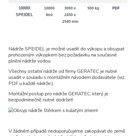
10000l
10000
3000 x
500 kg
PDF
SPEIDEL
litrů
2450 x
2540 mm
Nádrže SPEIDEL je možné usadit do výkopu a obsypat
prohozeným výkopkem bez požadavku na současné
plnění nádrže vodou.
Všechny ostatní nádrže od firmy GERATEC je nutné
usadit v souladu s montážním návodem dodavatele (viz.
PDF u každé nádrže.).
Montážní postup pro nádrže GERATEC, který je
bezpodmínečně nutné dodržet!
V žádném případě nedoporučujeme zakopávat do země