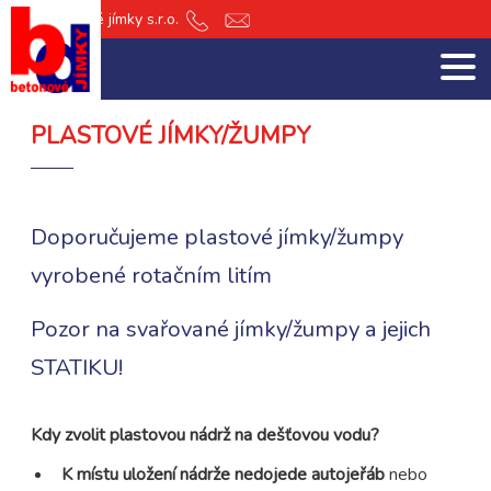
db Betonové jímky s.r.o.
+420
jimky@db-
601
jimky.cz
151
512
PLASTOVÉ JÍMKY/ŽUMPY
Doporučujeme plastové jímky/žumpy
vyrobené rotačním litím
Pozor na svařované jímky/žumpy a jejich
STATIKU!
Kdy zvolit plastovou nádrž na dešťovou vodu?
K místu uložení nádrže nedojede autojeřáb
nebo