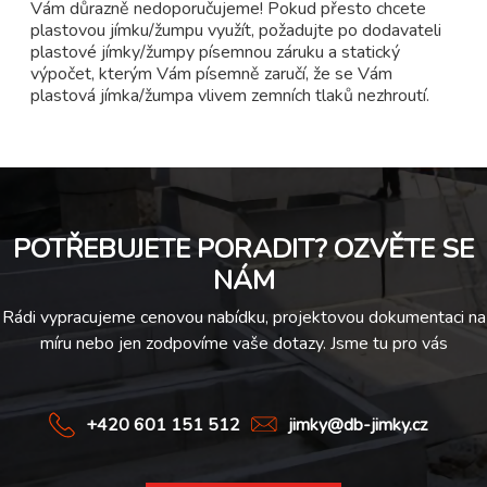
Vám důrazně nedoporučujeme! Pokud přesto chcete
plastovou jímku/žumpu využít, požadujte po dodavateli
plastové jímky/žumpy písemnou záruku a statický
výpočet, kterým Vám písemně zaručí, že se Vám
plastová jímka/žumpa vlivem zemních tlaků nezhroutí.
POTŘEBUJETE PORADIT? OZVĚTE SE
NÁM
Rádi vypracujeme cenovou nabídku, projektovou dokumentaci na
míru nebo jen zodpovíme vaše dotazy. Jsme tu pro vás
+420 601 151 512
jimky@db-jimky.cz