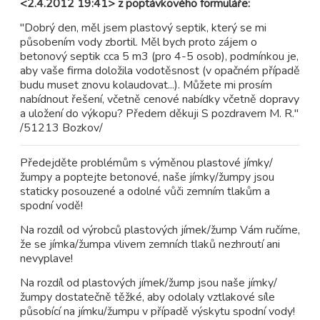
<2.4.2012 19:41> z poptávkového formuláře:
"Dobrý den, měl jsem plastový septik, který se mi
působením vody zbortil. Měl bych proto zájem o
betonový septik cca 5 m3 (pro 4-5 osob), podmínkou je,
aby vaše firma doložila vodotěsnost (v opačném případě
budu muset znovu kolaudovat...). Můžete mi prosím
nabídnout řešení, včetně cenové nabídky včetně dopravy
a uložení do výkopu? Předem děkuji S pozdravem M. R."
/51213 Bozkov/
Předejděte problémům s výměnou plastové jímky/
žumpy a poptejte betonové, naše jímky/žumpy jsou
staticky posouzené a odolné vůči zemním tlakům a
spodní vodě!
Na rozdíl od výrobců plastových jímek/žump Vám ručíme,
že se jímka/žumpa vlivem zemních tlaků nezhroutí ani
nevyplave!
Na rozdíl od plastových jímek/žump jsou naše jímky/
žumpy dostatečně těžké, aby odolaly vztlakové síle
působící na jímku/žumpu v případě výskytu spodní vody!