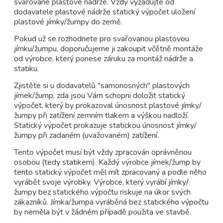
svařované plastové nádrže. Vždy vyžadujte od
dodavatele plastové nádrže statický výpočet uložení
plastové jímky/žumpy do země.
Pokud už se rozhodnete pro svařovanou plastovou
jímku/žumpu, doporučujeme ji zakoupit včětně montáže
od výrobce, který ponese záruku za montáž nádrže a
statiku.
Zjistěte si u dodavatelů "samonosných" plastových
jímek/žump, zda jsou Vám schopni doložit statický
výpočet, který by prokazoval únosnost plastové jímky/
žumpy při zatížení zemním tlakem a výškou nadloží.
Statický výpočet prokazuje statickou únosnost jímky/
žumpy při zadaném (uvažovaném) zatížení.
Tento výpočet musí být vždy zpracován oprávněnou
osobou (tedy statikem). Každý výrobce jímek/žump by
tento statický výpočet měl mít zpracovaný a podle něho
vyrábět svoje výrobky. Výrobce, který vyrábí jímky/
žumpy bez statického výpočtu riskuje na úkor svých
zákazníků. Jímka/žumpa vyráběná bez statického výpočtu
by neměla být v žádném případě použita ve stavbě.