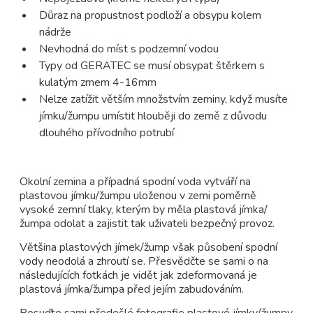
Důraz na propustnost podloží a obsypu kolem
nádrže
Nevhodná do míst s podzemní vodou
Typy od GERATEC se musí obsypat štěrkem s
kulatým zrnem 4-16mm
Nelze zatížit větším množstvím zeminy, když musíte
jímku/žumpu umístit hlouběji do země z důvodu
dlouhého přívodního potrubí
Okolní zemina a případná spodní voda vytváří na
plastovou jímku/žumpu uloženou v zemi poměrně
vysoké zemní tlaky, kterým by měla plastová jímka/
žumpa odolat a zajistit tak uživateli bezpečný provoz.
Většina plastových jímek/žump však působení spodní
vody neodolá a zhroutí se. Přesvědčte se sami o na
následujících fotkách je vidět jak zdeformovaná je
plastová jímka/žumpa před jejím zabudováním.