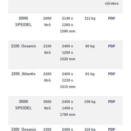
výrobce
2000l
2000
2140 x
112 kg
PDF
SPEIDEL
litrů
1260 x
1590 mm
2100_Ozeanis
2100
2400 x
80 kg
PDF
litrů
1200 x
1520 mm
2200_Atlantis
2200
2400 x
81 kg
PDF
litrů
1230 x
1515 mm
3000l
3000
2450 x
158 kg
PDF
SPEIDEL
litrů
1450 x
1780 mm
3300_Ozeanis
3300
2400 x
110 kg
PDF