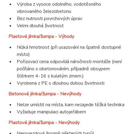
Výroba z vysoce odolného, vodotěsného
vibrovaného železobetonu
Bez nutnosti povrchových úprav
Velmi dlouhá životnost
Plastová jímka/žumpa - Výhody
Nízká hmotnost (při usazování na špatně dostupné
místo)
Pořizovací cena odpovídá náročnosti montáže (není
počítáno s obetonováním, případně obsypem
štěrkem 4-16 s kulatým zrnem.)
Vyrobena z PE s dlouhou dobou životnosti
Betonová jímka/žumpa - Nevýhody
Nelze umístit na místa, kam nezajede těžká technika
Vyžaduje manipulaci autojeřábem
Plastová jímka/žumpa - Nevýhody
Nepojezdová (kromě některých typů)