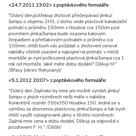
<24.7.2011 23:02> z poptávkového formuláře:
"Dobrý den,potřebuji zhotovit přečerpávací jímku/
žumpu o objemu 2M3, z domu vede plastové kanalizační
potrubí o průměru 150mm v hloubce cca 150cm pod
povrchem jímka/žumpa bude osazena kalovým
čerpadlem a přetlakovým potrubím o průměru cca
100mm, chtěl bych vás požádat o zhotovení cenové
nabídky včetně usazení a napojení na potrubí, v místě
montáže je nyní poškozená plastová jímka/žumpa cca 1
rok od montáže. Jaké máte doby dodání? Děkuji M."
/Břasy (okres Rokycany)/
<5.1.2012 20:07> z poptávkového formuláře:
"Dobrý den Zajímalo by mne jeli možné vyrobit jímku/
žumpu o jiných rozměrech nežli máte v nabídce.
Konkrétně rozměr 350x350 hloubka 150. Jedná se o
výměnu za zborcenou plastovou jímku/žumpu a tak bych
chtěl využít vybagrované jámy o těchto rozměrech.
Zajímá mne cena a dobu dodání. Děkuji za odpověd s
pozdravem F. H.." /Děčín/