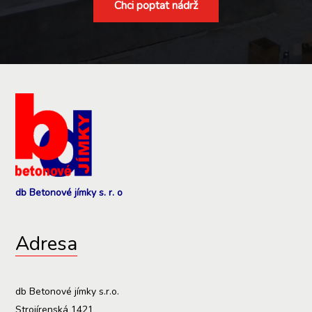
Chci poptat nádrž
db Betonové jímky s. r. o
Adresa
db Betonové jímky s.r.o.
Strojírenská 1421