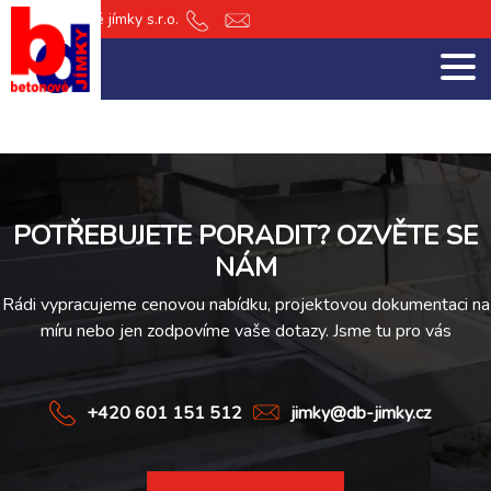
db Betonové jímky s.r.o.
+420
jimky@db-
601
jimky.cz
151
512
POTŘEBUJETE PORADIT? OZVĚTE SE
NÁM
Rádi vypracujeme cenovou nabídku, projektovou dokumentaci na
míru nebo jen zodpovíme vaše dotazy. Jsme tu pro vás
+420 601 151 512
jimky@db-jimky.cz