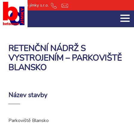
db Betonové jímky s.r.o.
+420
jimky@db-
601
jimky.cz
151
512
RETENČNÍ NÁDRŽ S
VYSTROJENÍM – PARKOVIŠTĚ
BLANSKO
Název stavby
Parkoviště Blansko