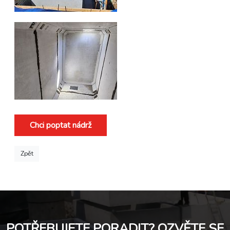
Chci poptat nádrž
Zpět
POTŘEBUJETE PORADIT? OZVĚTE SE