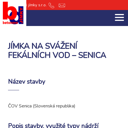
db Betonové jímky s.r.o.
+420
jimky@db-
601
jimky.cz
151
512
JÍMKA NA SVÁŽENÍ
FEKÁLNÍCH VOD – SENICA
Název stavby
ČOV Senica (Slovenská republika)
Popis stavby, využité typy nádrží