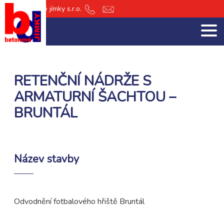
db Betonové jímky s.r.o.
+420
jimky@db-
601
jimky.cz
151
512
RETENČNÍ NÁDRŽE S
ARMATURNÍ ŠACHTOU –
BRUNTÁL
Název stavby
Odvodnění fotbalového hřiště Bruntál