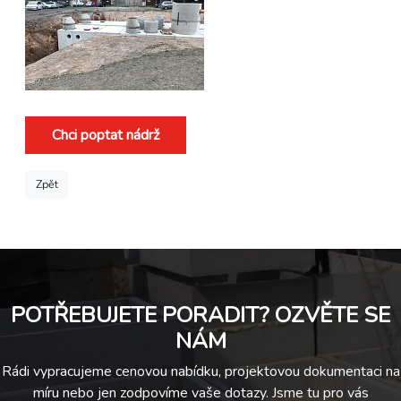
Chci poptat nádrž
Zpět
POTŘEBUJETE PORADIT? OZVĚTE SE
NÁM
Rádi vypracujeme cenovou nabídku, projektovou dokumentaci na
míru nebo jen zodpovíme vaše dotazy. Jsme tu pro vás