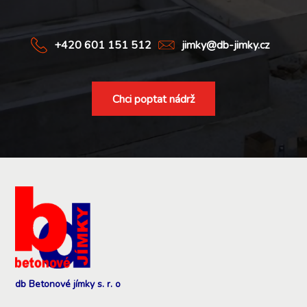
+420 601 151 512
jimky@db-jimky.cz
Chci poptat nádrž
db Betonové jímky s. r. o