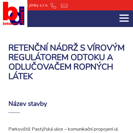
db Betonové jímky s.r.o.
+420
jimky@db-
601
jimky.cz
151
512
RETENČNÍ NÁDRŽ S VÍROVÝM
REGULÁTOREM ODTOKU A
ODLUČOVAČEM ROPNÝCH
LÁTEK
Název stavby
Parkoviště Pastýřská ulice – komunikační propojení ul.